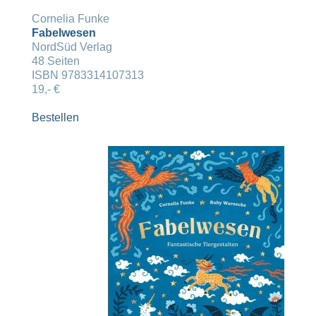
Cornelia Funke
Fabelwesen
NordSüd Verlag
48 Seiten
ISBN 9783314107313
19,- €
Bestellen